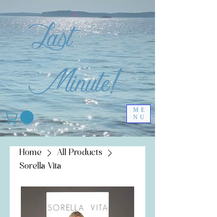
Last
Minute!
ME
NU
Home
All Products
Sorella Vita