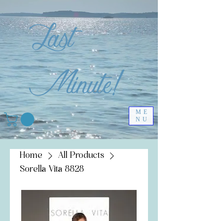
Last
Minute!
ME
NU
Home
All Products
Sorella Vita 8828